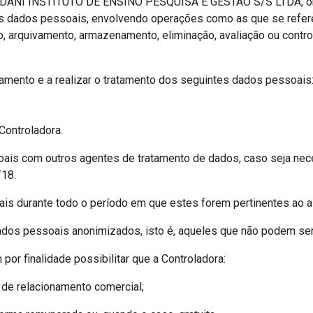
GUINDANI INSTITUTO DE ENSINO PESQUISA E GESTAO S/S LTDA, ora
dados pessoais, envolvendo operações como as que se referem à
, arquivamento, armazenamento, eliminação, avaliação ou control
atamento e a realizar o tratamento dos seguintes dados pessoais
 Controladora.
soais com outros agentes de tratamento de dados, caso seja nece
/18.
oais durante todo o período em que estes forem pertinentes ao a
dados pessoais anonimizados, isto é, aqueles que não podem ser
or finalidade possibilitar que a Controladora:
s de relacionamento comercial;