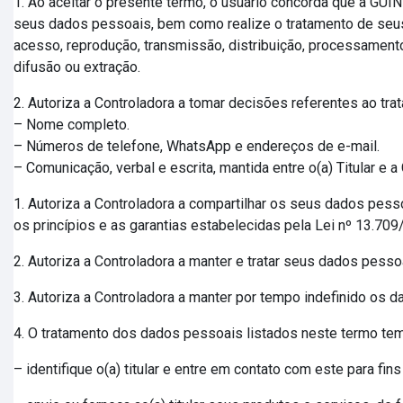
1. Ao aceitar o presente termo, o usuário concorda que a 
seus dados pessoais, bem como realize o tratamento de seus 
acesso, reprodução, transmissão, distribuição, processamento
difusão ou extração.
2. Autoriza a Controladora a tomar decisões referentes ao tr
– Nome completo.
– Números de telefone, WhatsApp e endereços de e-mail.
– Comunicação, verbal e escrita, mantida entre o(a) Titular e a
1. Autoriza a Controladora a compartilhar os seus dados pes
os princípios e as garantias estabelecidas pela Lei nº 13.709
2. Autoriza a Controladora a manter e tratar seus dados pess
3. Autoriza a Controladora a manter por tempo indefinido os 
4. O tratamento dos dados pessoais listados neste termo tem p
– identifique o(a) titular e entre em contato com este para fin