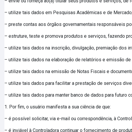
– envie ou forneça ao(a) titular seus produtos e serviços, de 
– utilize tais dados em Pesquisas Acadêmicas e de Mercado
– preste contas aos órgãos governamentais responsáveis por f
– estruture, teste e promova produtos e serviços, fazendo pro
– utilize tais dados na inscrição, divulgação, premiação dos
– utilize tais dados na elaboração de relatórios e emissão de
– utilize tais dados na emissão de Notas Fiscais e documento
– utilize tais dados para facilitar a prestação de serviços 
– utilize tais dados para manter banco de dados para futuro c
1. Por fim, o usuário manifesta a sua ciência de que:
– é possível solicitar, via e-mail ou correspondência, à Con
– é inviável à Controladora continuar o fornecimento de produ