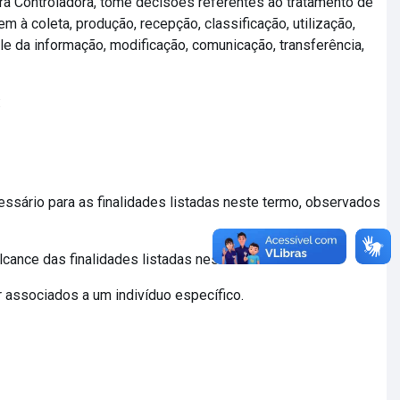
 Controladora, tome decisões referentes ao tratamento de
 coleta, produção, recepção, classificação, utilização,
e da informação, modificação, comunicação, transferência,
:
ssário para as finalidades listadas neste termo, observados
lcance das finalidades listadas neste termo.
 associados a um indivíduo específico.